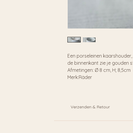
Een porseleinen kaarshouder,
de binnenkant zie je gouden st
Afmetingen: Ø 8 cm, H; 8,5cm
Merk:Räder
Verzenden & Retour