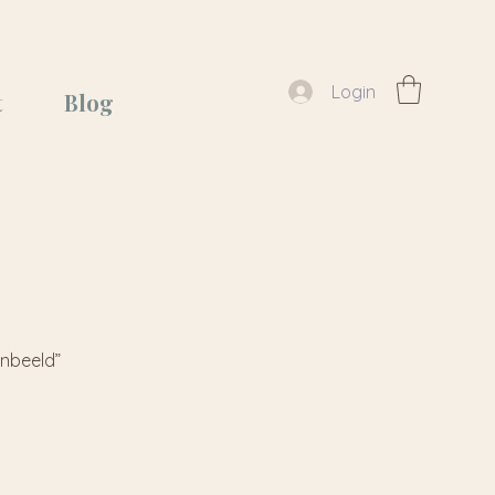
Login
t
Blog
enbeeld”