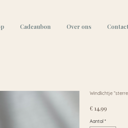
op
Cadeaubon
Over ons
Contac
Windlichtje “sterr
Prijs
€ 14,99
Aantal
*