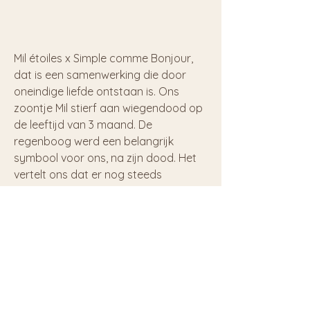
Mil étoiles x Simple comme Bonjour,
dat is een samenwerking die door
oneindige liefde ontstaan is. Ons
zoontje Mil stierf aan wiegendood op
de leeftijd van 3 maand. De
regenboog werd een belangrijk
symbool voor ons, na zijn dood. Het
vertelt ons dat er nog steeds
prachtige dingen in je leven kunnen
gebeuren, nadat je door een donkere
storm bent gegaan. Een waaier aan
kleur die plots je leven -opnieuw-
intreedt, wanneer je het misschien
zelfs niet verwacht. Een krachtig
teken van hoop en liefde. We vonden
dit dan ook een prachtig symbool om