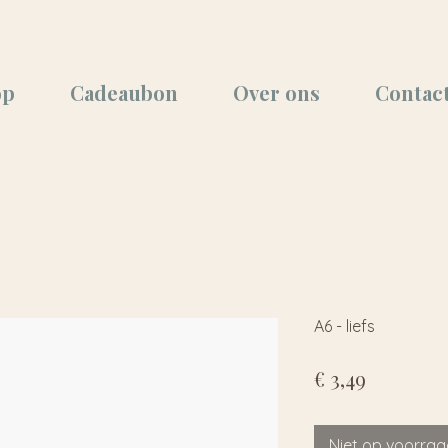
op
Cadeaubon
Over ons
Contac
A6 - liefs
Prijs
€ 3,49
Niet op voorra